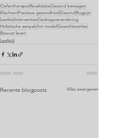
Oefentherapie
Revalidatie
Gezond bewegen
Klachten
Positieve gezondheid
Gezond
Rugpijn
Leefstijlinterventies
Gedragsverandering
Holistische aanpak
Act model
Gewichtsverlies
Bewust leven
Leefstijl
Alles weergeven
Recente blogposts