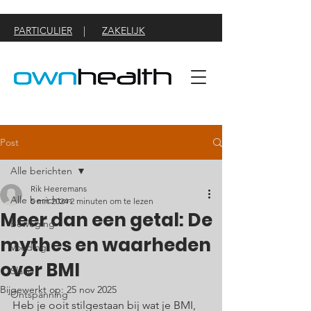
PARTICULIER
|
ZAKELIJK
Post
Alle berichten
Rik Heeremans
Alle berichten
5 mrt 2024
2 minuten om te lezen
Meer dan een getal: De
Beweging
mythes en waarheden
Voeding
over BMI
Slaap
Bijgewerkt op:
25 nov 2025
Ontspanning
Heb je ooit stilgestaan bij wat je BMI, 