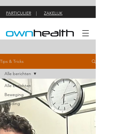
PARTICULIER
|
ZAKELIJK
Tips & Tricks
Alle berichten
Alle berichten
Beweging
Voeding
Slaap
Ontspanning
Leefstijl