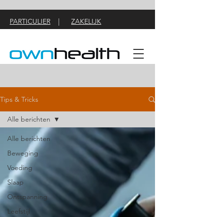
PARTICULIER
|
ZAKELIJK
Tips & Tricks
Alle berichten
Alle berichten
Beweging
Voeding
Slaap
Ontspanning
Leefstijl