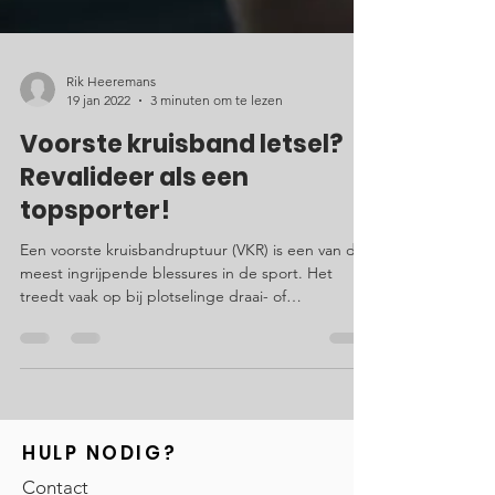
Rik Heeremans
19 jan 2022
3 minuten om te lezen
Voorste kruisband letsel?
Revalideer als een
topsporter!
Een voorste kruisbandruptuur (VKR) is een van de
meest ingrijpende blessures in de sport. Het
treedt vaak op bij plotselinge draai- of
landingsbewegingen, zoals bij voetbal, hockey of
rugby. Meestal is de kruisband alleen aangetast,
maar in veel gevallen is er ook schade aan
meniscus of kraakbeen, wat van grote invloed is
op het revalidatieproces en de uiteindelijke
functionele uitkomst. Operatief of conservatief
HULP NODIG?
herstel? De beslissing om te opereren hangt af