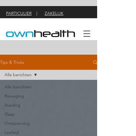
PARTICULIER
|
ZAKELIJK
Tips & Tricks
Alle berichten
Alle berichten
Beweging
Voeding
Slaap
Ontspanning
Leefstijl