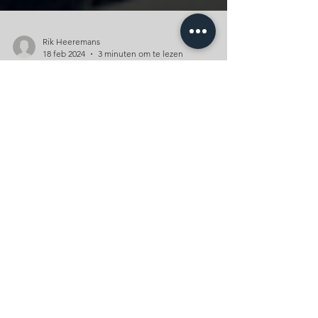
Rik Heeremans
18 feb 2024
3 minuten om te lezen
‘Verkeerd’ tillen kan de
oplossing zijn - de
wetenschap!
Ontdek hoe ‘verkeerd’ tillen je rugpijn kan
verlichten. Wetenschappelijk gebaseerde
methoden voor een gezonder lijf en leven!
HULP NODIG?