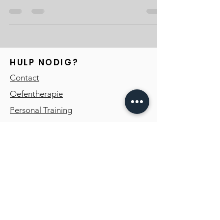
en het bevorderen van positieve gezondheid.
HULP NODIG?
Contact
Oefentherapie
Personal Training
LET'S CONNECT
Instagram
Facebook