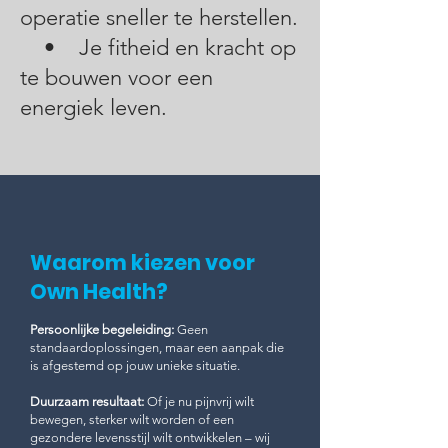
operatie sneller te herstellen.
• Je fitheid en kracht op
te bouwen voor een
energiek leven.
Waarom kiezen voor
Own Health?
Persoonlijke begeleiding:
Geen
standaardoplossingen, maar een aanpak die
is afgestemd op jouw unieke situatie.
Duurzaam resultaat:
Of je nu pijnvrij wilt
bewegen, sterker wilt worden of een
gezondere levensstijl wilt ontwikkelen – wij